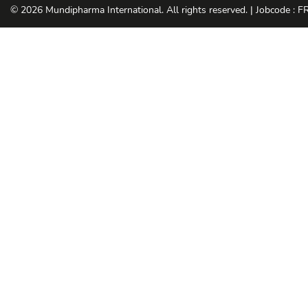
© 2026 Mundipharma International. All rights reserved. | Jobcode : 